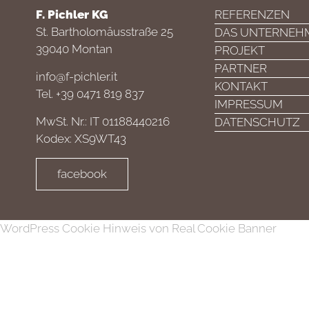
F. Pichler KG
REFERENZEN
St. Bartholomäusstraße 25
DAS UNTERNEH
39040 Montan
PROJEKT
PARTNER
info@f-pichler.it
KONTAKT
Tel. +39 0471 819 837
IMPRESSUM
MwSt. Nr.: IT 01188440216
DATENSCHUTZ
Kodex: XS9WT43
facebook
WordPress Cookie Hinweis von Real Cookie Banner