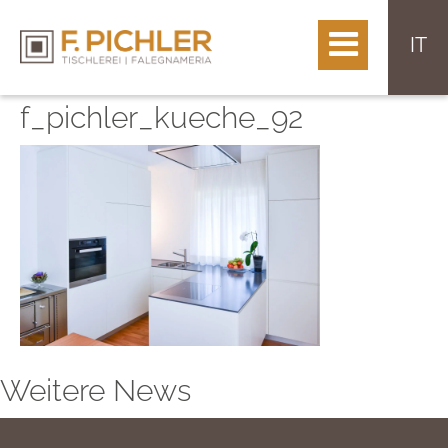
IT
f_pichler_kueche_92
Weitere News