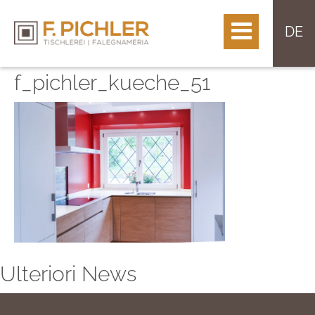
DE
f_pichler_kueche_51
Ulteriori News