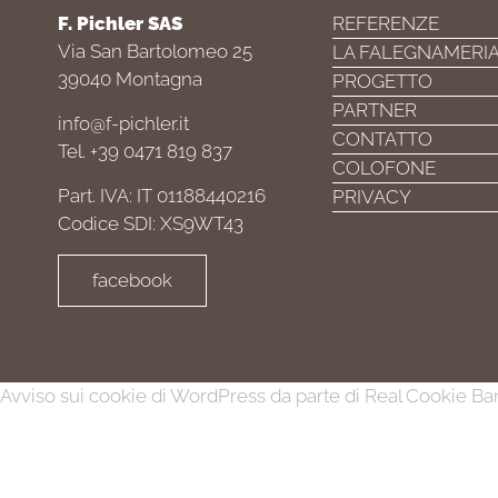
F. Pichler SAS
REFERENZE
Via San Bartolomeo 25
LA FALEGNAMERI
39040 Montagna
PROGETTO
PARTNER
info@f-pichler.it
CONTATTO
Tel. +39 0471 819 837
COLOFONE
Part. IVA: IT 01188440216
PRIVACY
Codice SDI: XS9WT43
facebook
Avviso sui cookie di WordPress da parte di Real Cookie B