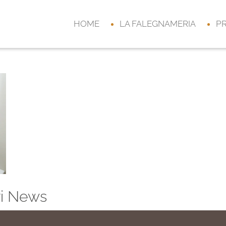
HOME
LA FALEGNAMERIA
P
ri News