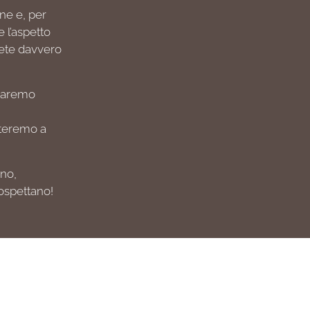
one e, per
 l’aspetto
irete davvero
 daremo
uteremo a
no,
rospettano!